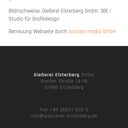
Bildnachweise: Gießerei Elsterberg GmbH, 3BE |
Studio für Grafikdesign
Betreuung Webseite durch
boscops media GmbH
Gießerei
Elsterberg
GmbH
Greizer Straße 14–16
07985 Elsterberg
Fon +49 36621 839 0
info@giesserei-elsterberg.de