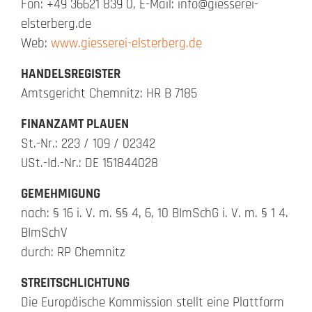
Fon: +49 36621 839 0, E-Mail: info@giesserei-
elsterberg.de
Web:
www.giesserei-elsterberg.de
HANDELSREGISTER
Amtsgericht Chemnitz: HR B 7185
FINANZAMT PLAUEN
St.-Nr.: 223 / 109 / 02342
USt.-Id.-Nr.: DE 151844028
GEMEHMIGUNG
nach: § 16 i. V. m. §§ 4, 6, 10 BImSchG i. V. m. § 1 4.
BImSchV
durch: RP Chemnitz
STREITSCHLICHTUNG
Die Europäische Kommission stellt eine Plattform