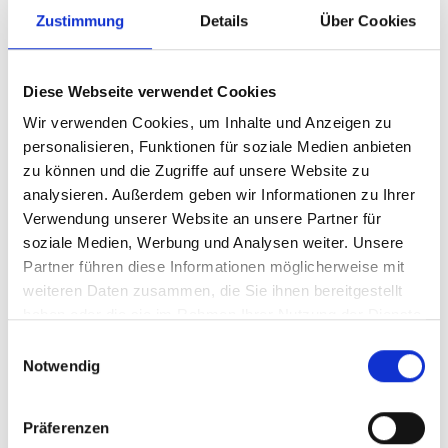
Verpflichtungen zur Entfernung oder Sperrung
Zustimmung
Details
Über Cookies
der Nutzung von Informationen nach den
allgemeinen Gesetzen bleiben hiervon unberührt.
Eine diesbezügliche Haftung ist jedoch erst ab
Diese Webseite verwendet Cookies
dem Zeitpunkt der Kenntnis einer konkreten
Wir verwenden Cookies, um Inhalte und Anzeigen zu
Rechtsverletzung möglich. Bei Bekanntwerden von
personalisieren, Funktionen für soziale Medien anbieten
entsprechenden Rechtsverletzungen werden wir
zu können und die Zugriffe auf unsere Website zu
diese Inhalte umgehend entfernen.
analysieren. Außerdem geben wir Informationen zu Ihrer
Verwendung unserer Website an unsere Partner für
HAFTUNG FÜR LINKS
soziale Medien, Werbung und Analysen weiter. Unsere
Unser Angebot enthält Links zu externen
Partner führen diese Informationen möglicherweise mit
weiteren Daten zusammen, die Sie ihnen bereitgestellt
Websites Dritter, auf deren Inhalte wir keinen
haben oder die sie im Rahmen Ihrer Nutzung der Dienste
Einfluss haben. Deshalb können wir für diese
gesammelt haben.
Einwilligungsauswahl
fremden Inhalte auch keine Gewähr übernehmen.
Notwendig
Für die Inhalte der verlinkten Seiten ist stets der
jeweilige Anbieter oder Betreiber der Seiten
Präferenzen
verantwortlich. Die verlinkten Seiten wurden zum